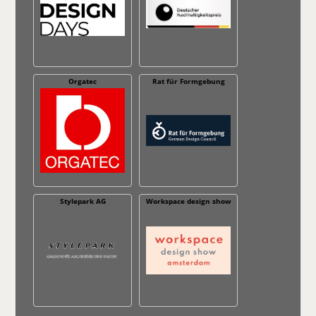
Orgatec
Rat für Formgebung
Stylepark AG
Workspace design show