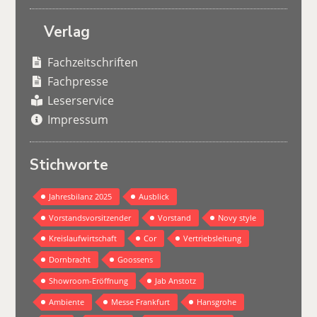
Verlag
Fachzeitschriften
Fachpresse
Leserservice
Impressum
Stichworte
Jahresbilanz 2025
Ausblick
Vorstandsvorsitzender
Vorstand
Novy style
Kreislaufwirtschaft
Cor
Vertriebsleitung
Dornbracht
Goossens
Showroom-Eröffnung
Jab Anstotz
Ambiente
Messe Frankfurt
Hansgrohe