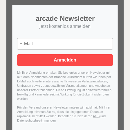
arcade Newsletter
jetzt kostenlos anmelden
Anmelden
Mit Ihrer Anmeldung erhalten Sie kostenlos unseren Newsletter mit
aktuellen Nachrichten der Branche. Außerdem dürfen wir Ihnen per
E-Mail auch weitere interessante Hinweise zu Verlagsangeboten,
Umfragen sowie zu ausgewählten Veranstaltungen und Angeboten
unserer Partner zusenden. Diese Einwilligung ist selbstverständlich
freiwillig und kann jederzeit mit Wirkung für die Zukunft widerrufen
werden.
Für den Versand unserer Newsletter nutzen wir rapidmail. Mit Ihrer
Anmeldung stimmen Sie zu, dass die eingegebenen Daten an
rapidmail übermittelt werden. Beachten Sie bitte deren
AGB
und
Datenschutzbestimmungen
.