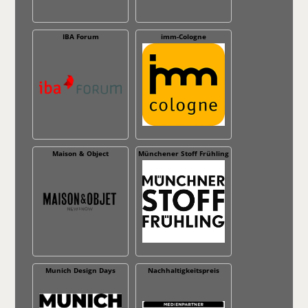
IBA Forum
imm-Cologne
Maison & Object
Münchener Stoff Frühling
Munich Design Days
Nachhaltig­keitspreis