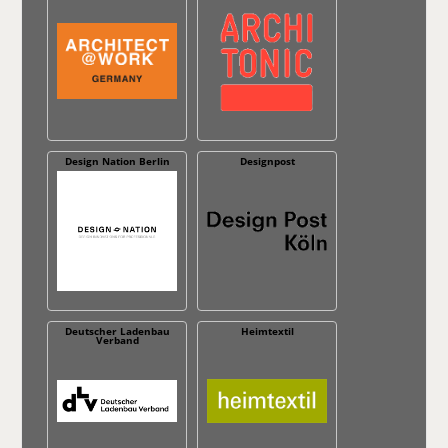
Design Nation Berlin
Designpost
Deutscher Ladenbau
Heimtextil
Verband