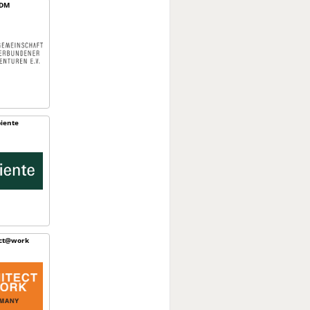
DM
iente
ect@work