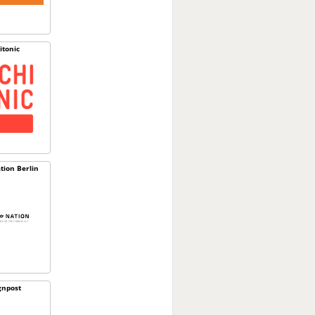
itonic
tion Berlin
gnpost