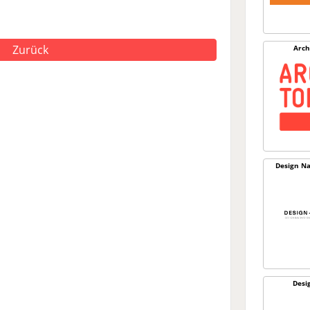
Zurück
Arch
Design Na
Desi