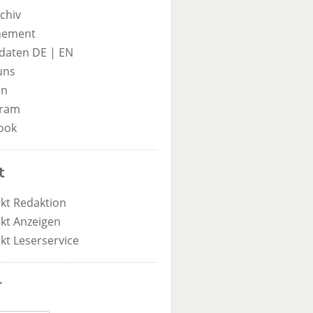
chiv
nement
daten DE
|
EN
uns
in
gram
ook
t
kt Redaktion
kt Anzeigen
kt Leserservice
r