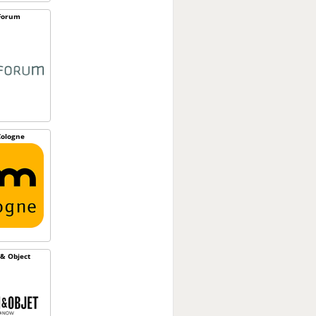
Forum
ologne
& Object