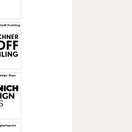
toff Frühling
esign Days
­keitspreis