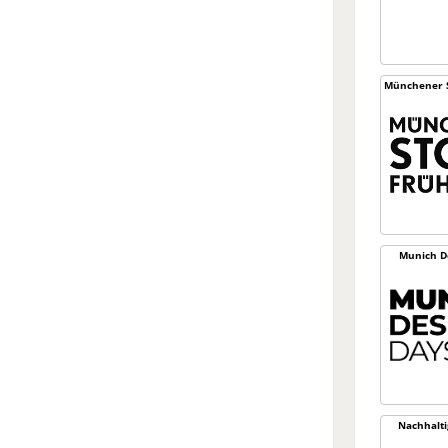
Münchener S
Munich D
Nachhaltig