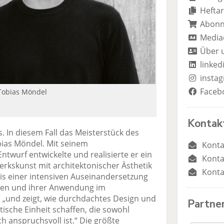
n
n
Heftar
Abon
Media
Über 
linked
insta
Faceb
Tobias Möndel
Kontak
 In diesem Fall das Meisterstück des
ias Möndel. Mit seinem
Konta
twurf entwickelte und realisierte er ein
Konta
erkskunst mit architektonischer Ästhetik
Konta
nis einer intensiven Auseinandersetzung
pien und ihrer Anwendung im
, „und zeigt, wie durchdachtes Design und
Partne
ische Einheit schaffen, die sowohl
ch anspruchsvoll ist.“ Die größte