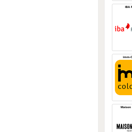
IBA 
imm-C
Maison 