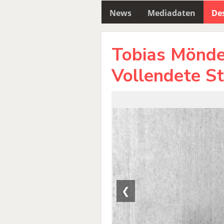
News
Mediadaten
Des
Tobias Mönde
Vollendete S
❮