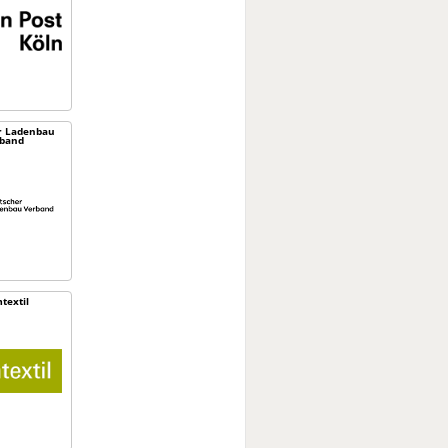
r Ladenbau
band
textil