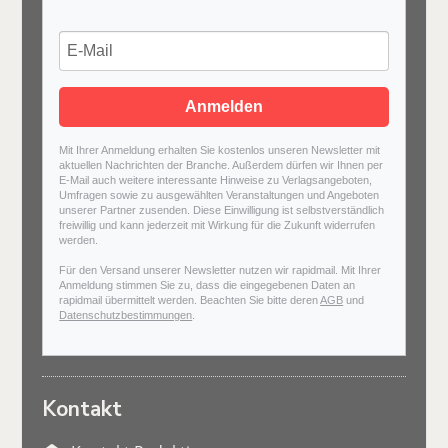
Anmelden
Mit Ihrer Anmeldung erhalten Sie kostenlos unseren Newsletter mit
aktuellen Nachrichten der Branche. Außerdem dürfen wir Ihnen per
E-Mail auch weitere interessante Hinweise zu Verlagsangeboten,
Umfragen sowie zu ausgewählten Veranstaltungen und Angeboten
unserer Partner zusenden. Diese Einwilligung ist selbstverständlich
freiwillig und kann jederzeit mit Wirkung für die Zukunft widerrufen
werden.
Für den Versand unserer Newsletter nutzen wir rapidmail. Mit Ihrer
Anmeldung stimmen Sie zu, dass die eingegebenen Daten an
rapidmail übermittelt werden. Beachten Sie bitte deren
AGB
und
Datenschutzbestimmungen
.
Kontakt