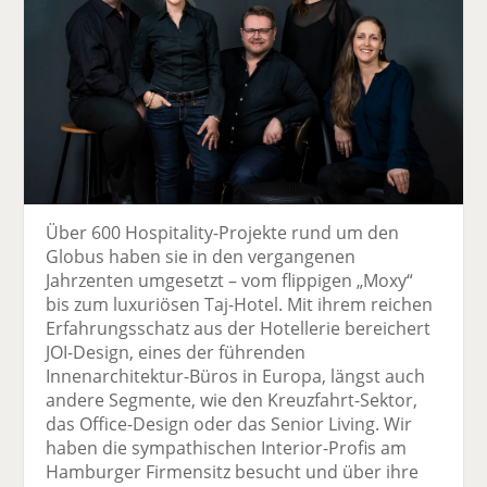
Über 600 Hospitality-Projekte rund um den
Globus haben sie in den vergangenen
Jahrzenten umgesetzt – vom flippigen „Moxy“
bis zum luxuriösen Taj-Hotel. Mit ihrem reichen
Erfahrungsschatz aus der Hotellerie bereichert
JOI-Design, eines der führenden
Innenarchitektur-Büros in Europa, längst auch
andere Segmente, wie den Kreuzfahrt-Sektor,
das Office-Design oder das Senior Living. Wir
haben die sympathischen Interior-Profis am
Hamburger Firmensitz besucht und über ihre