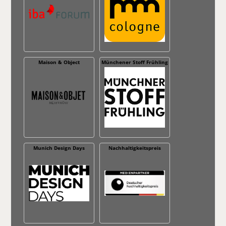
Maison & Object
Münchener Stoff Frühling
Munich Design Days
Nachhaltig­keitspreis