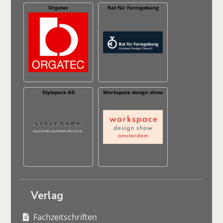
Orgatec
Rat für Formgebung
Stylepark AG
Workspace design show
Verlag
Fachzeitschriften