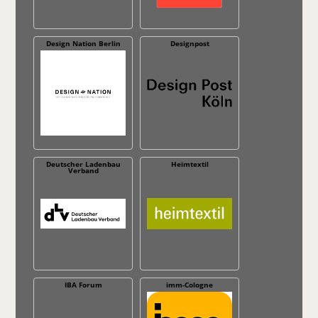
Design Nation Berlin
Designpost
Deutscher Ladenbau
Heimtextil
Verband
IBA Forum
imm-Cologne