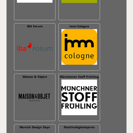
IBA Forum
imm-Cologne
Maison & Object
Münchener Stoff Frühling
Munich Design Days
Nachhaltig­keitspreis