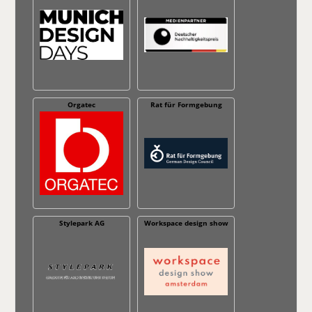
Orgatec
Rat für Formgebung
Stylepark AG
Workspace design show