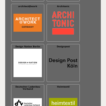
architect@work
Architonic
Design Nation Berlin
Designpost
Deutscher Ladenbau
Heimtextil
Verband