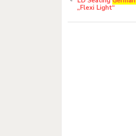
LD Seating
German
„Flexi Light“