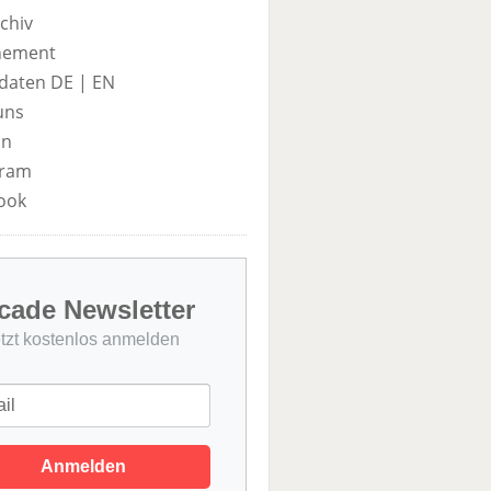
chiv
nement
daten DE
|
EN
uns
in
gram
ook
cade Newsletter
etzt kostenlos anmelden
Anmelden