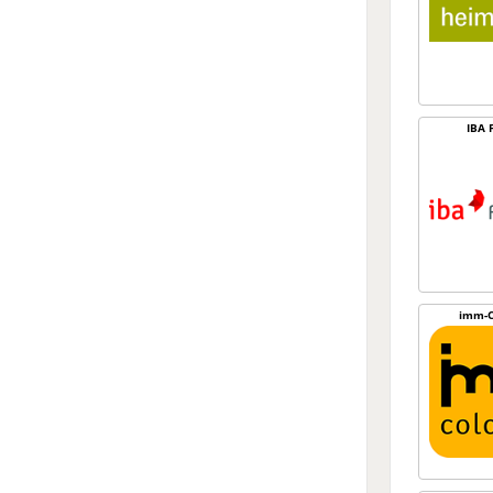
IBA 
imm-C