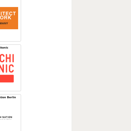
itonic
tion Berlin