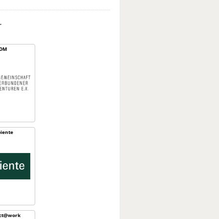
r
DM
iente
ect@work