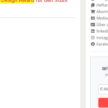
 Design Award
für den Stuhl
Heftar
Abon
Media
Über 
linked
insta
Faceb
ar
j