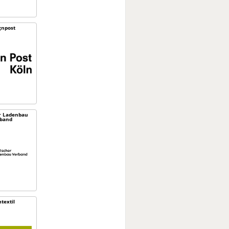
gnpost
r Ladenbau
band
textil