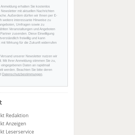
r Anmeldung erhalten Sie kostenlos
Newsletter mit aktuellen Nachrichten
nche. Außerdem dürfen wir Ihnen per E-
h weitere interessante Hinweise zu
angeboten, Umfragen sowie zu
hlten Veranstaltungen und Angeboten
Partner zusenden. Diese Einwilligung
stverständlich freiwillig und kann
t mit Wirkung für die Zukunft widerrufen
 Versand unserer Newsletter nutzen wir
l. Mit Ihrer Anmeldung stimmen Sie zu,
e eingegebenen Daten an rapidmail
elt werden. Beachten Sie bitte deren
d
Datenschutzbestimmungen
.
t
kt Redaktion
kt Anzeigen
kt Leserservice