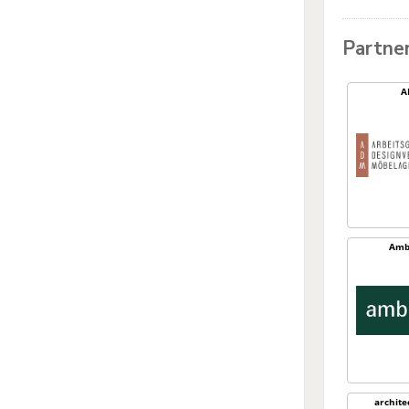
Partne
A
Amb
archit