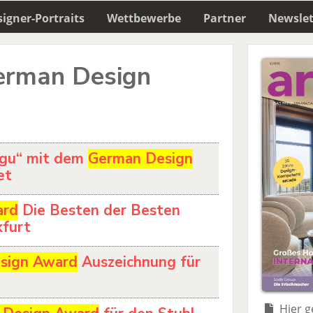
igner-Portraits
Wettbewerbe
Partner
Newslet
German Design
agu“ mit dem
German Design
et
ard
Die Besten der Besten
kfurt
sign Award
Auszeichnung für
Hier g