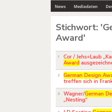
News
Mediadaten
Des
Stichwort: '
Award'
Cor / Jehs+Laub „K
1
Award
ausgezeichn
German Design Aw
2
treffen sich in Fran
Wagner/
German De
3
„Nesting“
4