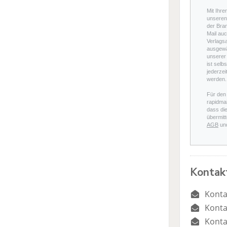
Mit Ihre
unseren 
der Bra
Mail auc
Verlags
ausgewä
unserer 
ist selb
jederzei
werden.
Für den
rapidmai
dass di
übermitt
AGB
un
Kontak
Konta
Konta
Konta