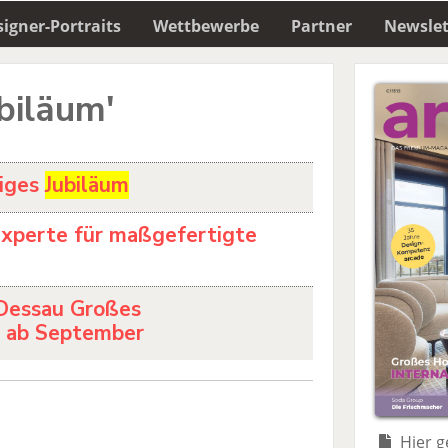
igner-Portraits
Wettbewerbe
Partner
Newslet
ubiläum'
riges
Jubiläum
Experte für maßgefertigte
 Dessau Großes
 ab September
Hier g