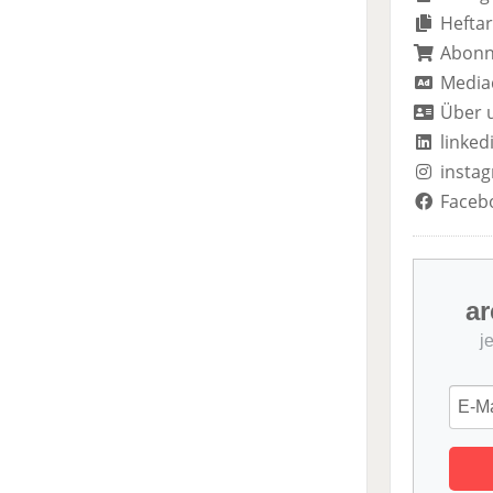
Heftar
Abon
Media
Über 
linked
insta
Faceb
ar
j