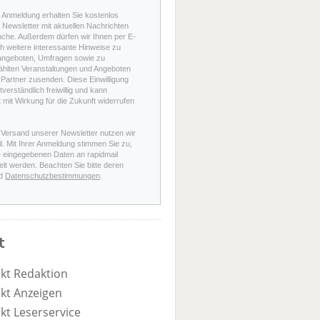
r Anmeldung erhalten Sie kostenlos
Newsletter mit aktuellen Nachrichten
nche. Außerdem dürfen wir Ihnen per E-
h weitere interessante Hinweise zu
angeboten, Umfragen sowie zu
hlten Veranstaltungen und Angeboten
Partner zusenden. Diese Einwilligung
stverständlich freiwillig und kann
t mit Wirkung für die Zukunft widerrufen
 Versand unserer Newsletter nutzen wir
l. Mit Ihrer Anmeldung stimmen Sie zu,
e eingegebenen Daten an rapidmail
elt werden. Beachten Sie bitte deren
d
Datenschutzbestimmungen
.
t
kt Redaktion
kt Anzeigen
kt Leserservice