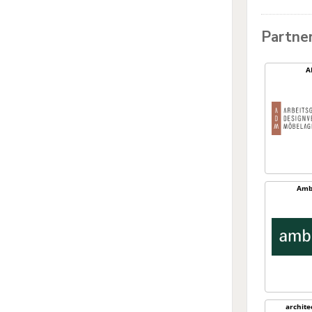
Partne
A
Amb
archit