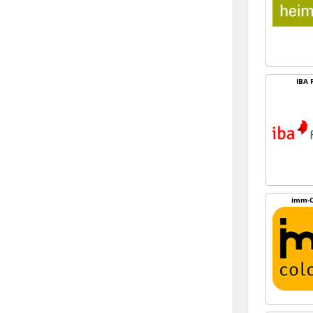
IBA 
imm-C