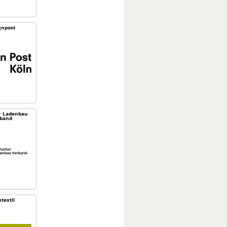
gnpost
r Ladenbau
band
textil