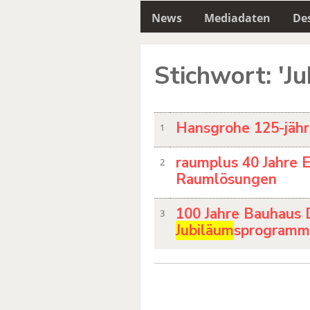
News
Mediadaten
Des
Stichwort: 'J
Hansgrohe 125-jäh
1
raumplus 40 Jahre 
2
Raumlösungen
100 Jahre Bauhaus
3
Jubiläum
sprogramm