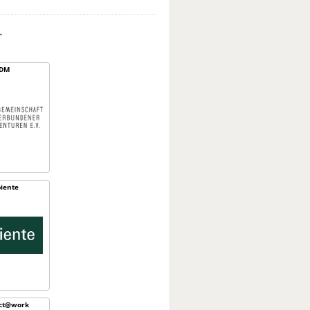
r
DM
iente
ect@work