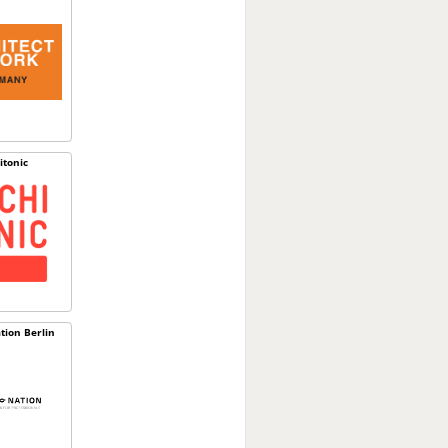
itonic
tion Berlin