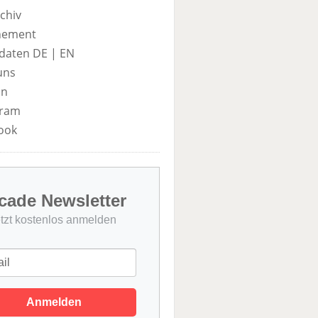
chiv
nement
daten DE
|
EN
uns
in
gram
ook
cade Newsletter
etzt kostenlos anmelden
Anmelden