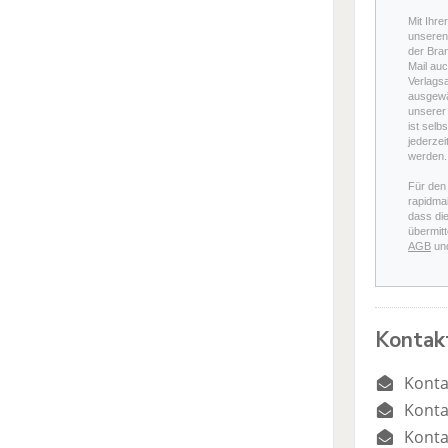
Mit Ihre
unseren 
der Bra
Mail auc
Verlags
ausgewä
unserer 
ist selb
jederzei
werden.
Für den
rapidmai
dass di
übermitt
AGB
un
Kontak
Konta
Konta
Konta