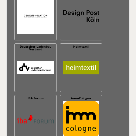
Deutscher Ladenbau
Heimtextil
Verband
IBA Forum
imm-Cologne