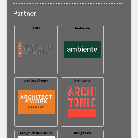
Partner
ADM
Ambiente
architect@work
Architonic
Design Nation Berlin
Designpost