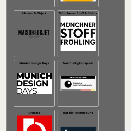
Maison & Object
Münchener Stoff Frühling
Munich Design Days
Nachhaltig­keitspreis
Orgatec
Rat für Formgebung