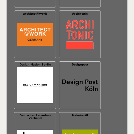
architect@work
Architonic
Design Nation Berlin
Designpost
Deutscher Ladenbau
Heimtextil
Verband