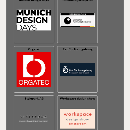
Orgatec
Rat für Formgebung
Stylepark AG
Workspace design show