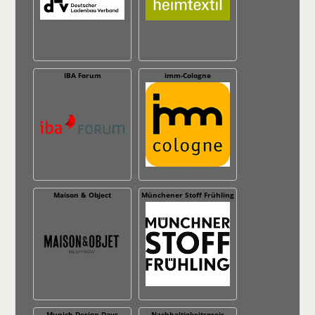
IBA Forum
imm-Cologne
Maison & Object
Münchener Stoff Frühling
Munich Design Days
Nachhaltig­keitspreis