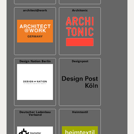
architect@work
Architonic
Design Nation Berlin
Designpost
Deutscher Ladenbau
Heimtextil
Verband