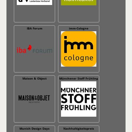
IBA Forum
imm-Cologne
Maison & Object
Münchener Stoff Frühling
Munich Design Days
Nachhaltig­keitspreis