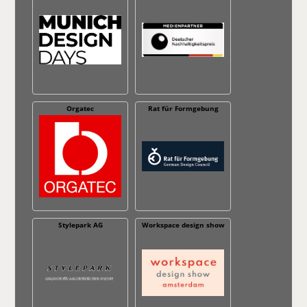
Orgatec
Rat für Formgebung
Stylepark AG
Workspace design show