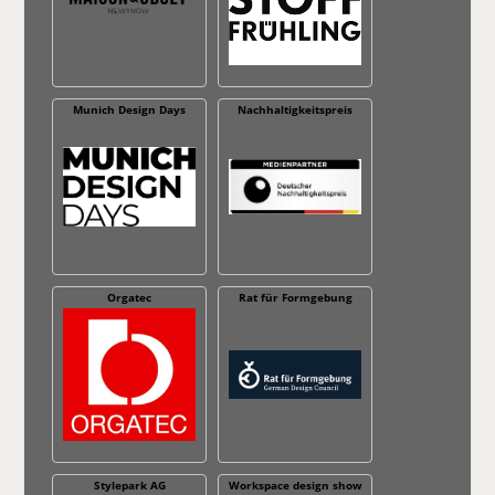
Munich Design Days
Nachhaltig­keitspreis
Orgatec
Rat für Formgebung
Stylepark AG
Workspace design show