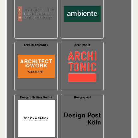
architect@work
Architonic
Design Nation Berlin
Designpost