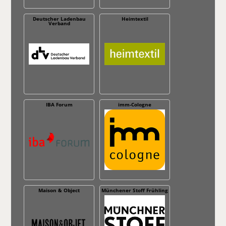
Deutscher Ladenbau
Heimtextil
Verband
IBA Forum
imm-Cologne
Maison & Object
Münchener Stoff Frühling